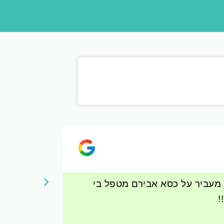
זוהר רוז
★
★
★
★
י מעביר על כסא אבירם מטפל בי
הגעתי לאביר
סוף סוף עיס
קיצור - אלוף 